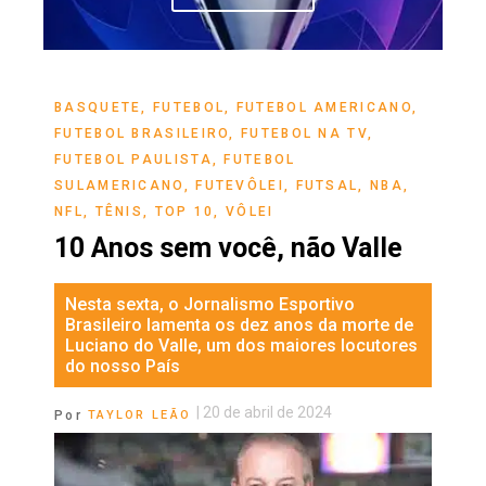
BASQUETE
,
FUTEBOL
,
FUTEBOL AMERICANO
,
FUTEBOL BRASILEIRO
,
FUTEBOL NA TV
,
FUTEBOL PAULISTA
,
FUTEBOL
SULAMERICANO
,
FUTEVÔLEI
,
FUTSAL
,
NBA
,
NFL
,
TÊNIS
,
TOP 10
,
VÔLEI
10 Anos sem você, não Valle
Nesta sexta, o Jornalismo Esportivo
Brasileiro lamenta os dez anos da morte de
Luciano do Valle, um dos maiores locutores
do nosso País
|
20 de abril de 2024
Por
TAYLOR LEÃO