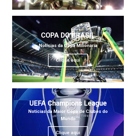
COPA DO BRASIL
Notícias da Copa Milionária
Clique aqui
UEFA Champions League
Notícias da Maior Copa de Clubes do
Mundo
Clique aqui