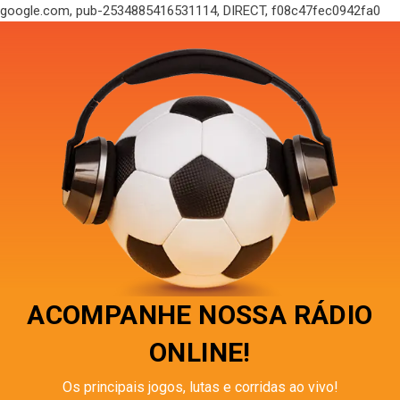
google.com, pub-2534885416531114, DIRECT, f08c47fec0942fa0
ACOMPANHE NOSSA RÁDIO
ONLINE!
Os principais jogos, lutas e corridas ao vivo!