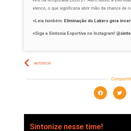
livre na temporada 2026/27. Além disso, a eventua
elenco, o que significaria abrir mão da chance de 
+Leia também:
Eliminação do Lakers gera ince
+Siga a Sintonia Esportiva no Instagram!
@sinto
ANTERIOR
Compartil
Sintonize nesse time!