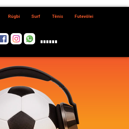
Rúgbi
Surf
Tênis
Futevôlei