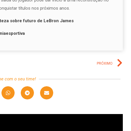
l saída do jogador pode dar início a uma reconstrução no
conquistar títulos nos próximos anos.
rteza sobre futuro de LeBron James
niaesportiva
PRÓXIMO
he com o seu time!