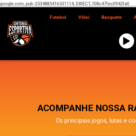
google.com, pub-2534885416531114, DIRECT, f08c47fec0942fa0
Futebol
Vôlei
Basquete
ACOMPANHE NOSSA RÁ
Os principais jogos, lutas e co