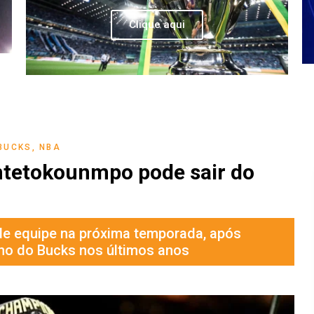
Clique aqui
BUCKS
,
NBA
ntetokounmpo pode sair do
de equipe na próxima temporada, após
o do Bucks nos últimos anos