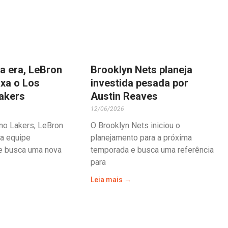
a era, LeBron
Brooklyn Nets planeja
xa o Los
investida pesada por
akers
Austin Reaves
12/06/2026
no Lakers, LeBron
O Brooklyn Nets iniciou o
a equipe
planejamento para a próxima
 e busca uma nova
temporada e busca uma referência
para
Leia mais →