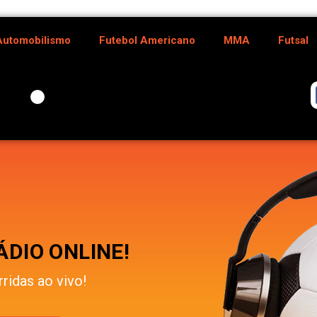
Automobilismo
Futebol Americano
MMA
Futsal
DIO ONLINE!
rridas ao vivo!