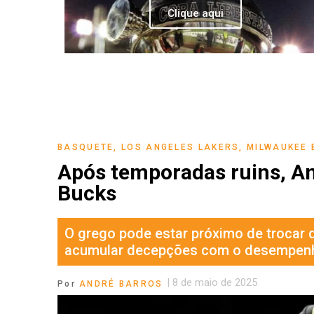
Clique aqui
BASQUETE
,
LOS ANGELES LAKERS
,
MILWAUKEE 
Após temporadas ruins, A
Bucks
O grego pode estar próximo de trocar 
acumular decepções com o desempenh
|
8 de maio de 2025
Por
ANDRÉ BARROS