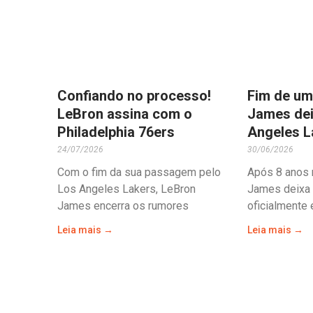
Confiando no processo!
Fim de um
LeBron assina com o
James dei
Philadelphia 76ers
Angeles L
24/07/2026
30/06/2026
Com o fim da sua passagem pelo
Após 8 anos 
Los Angeles Lakers, LeBron
James deixa 
James encerra os rumores
oficialmente
Leia mais →
Leia mais →