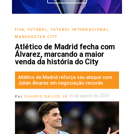
FIFA
,
FUTEBOL
,
FUTEBOL INTERNACIONAL
,
MANCHESTER CITY
Atlético de Madrid fecha com
Álvarez, marcando a maior
venda da história do City
Atlético de Madrid reforça seu ataque com
Julián Álvarez em negociação recorde
|
6 de agosto de 2024
Por
CLAUDIO SALLES JR