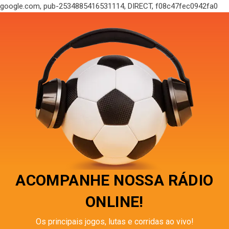
google.com, pub-2534885416531114, DIRECT, f08c47fec0942fa0
ACOMPANHE NOSSA RÁDIO
ONLINE!
Os principais jogos, lutas e corridas ao vivo!