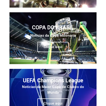
COPA DO BRASIL
Notícias da Copa Milionária
Clique aqui
UEFA Champions League
Notícias da Maior Copa de Clubes do
Mundo
Clique aqui