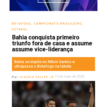
BOTAFOGO
,
CAMPEONATO BRASILEIRO
,
FUTEBOL
Bahia conquista primeiro
triunfo fora de casa e assume
assume vice-liderança
Bahia se impõe no Nilton Santos e
ultrapassa o Botafogo na tabela
|
5 de maio de 2024
Por
CLAUDIO SALLES JR