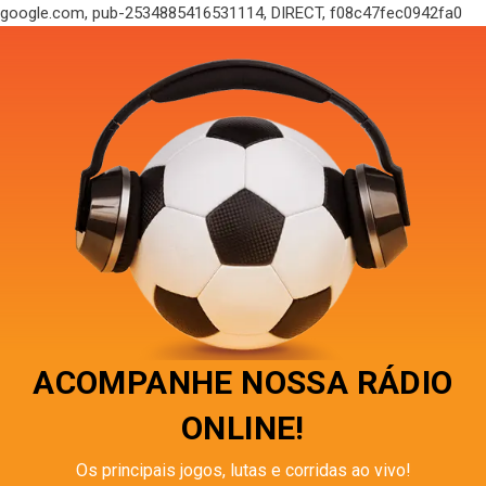
google.com, pub-2534885416531114, DIRECT, f08c47fec0942fa0
ACOMPANHE NOSSA RÁDIO
ONLINE!
Os principais jogos, lutas e corridas ao vivo!