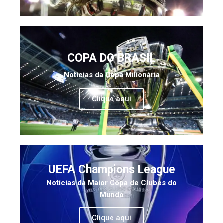
COPA DO BRASIL
Notícias da Copa Milionária
Clique aqui
UEFA Champions League
Notícias da Maior Copa de Clubes do
Mundo
Clique aqui