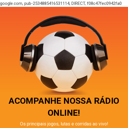
google.com, pub-2534885416531114, DIRECT, f08c47fec0942fa0
ACOMPANHE NOSSA RÁDIO
ONLINE!
Os principais jogos, lutas e corridas ao vivo!