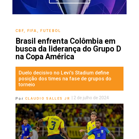
CBF
,
FIFA
,
FUTEBOL
Brasil enfrenta Colômbia em
busca da liderança do Grupo D
na Copa América
Duelo decisivo no Levi's Stadium define
posição dos times na fase de grupos do
torneio
|
2 de julho de 2024
Por
CLAUDIO SALLES JR