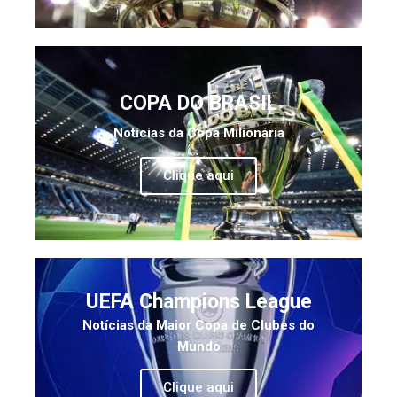
COPA DO BRASIL
Notícias da Copa Milionária
Clique aqui
UEFA Champions League
Notícias da Maior Copa de Clubes do
Mundo
Clique aqui