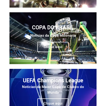
COPA DO BRASIL
Notícias da Copa Milionária
Clique aqui
UEFA Champions League
Notícias da Maior Copa de Clubes do
Mundo
Clique aqui