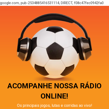
google.com, pub-2534885416531114, DIRECT, f08c47fec0942fa0
ACOMPANHE NOSSA RÁDIO
ONLINE!
Os principais jogos, lutas e corridas ao vivo!