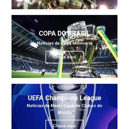
COPA DO BRASIL
Notícias da Copa Milionária
Clique aqui
UEFA Champions League
Notícias da Maior Copa de Clubes do
Mundo
Clique aqui