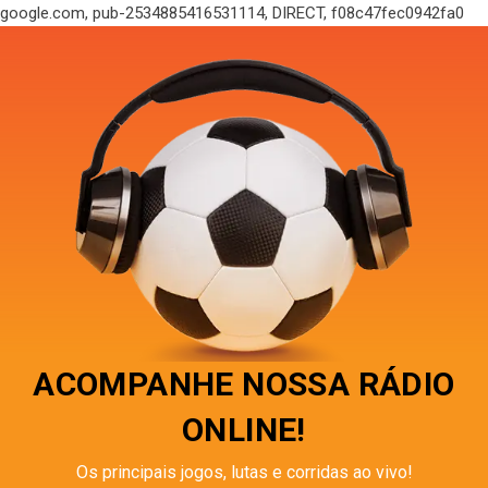
google.com, pub-2534885416531114, DIRECT, f08c47fec0942fa0
ACOMPANHE NOSSA RÁDIO
ONLINE!
Os principais jogos, lutas e corridas ao vivo!