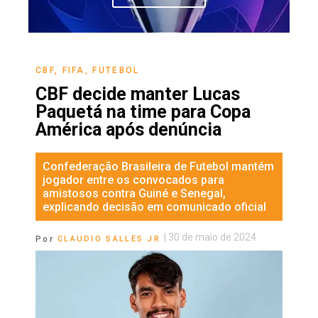
CBF
,
FIFA
,
FUTEBOL
CBF decide manter Lucas
Paquetá na time para Copa
América após denúncia
Confederação Brasileira de Futebol mantém
jogador entre os convocados para
amistosos contra Guiné e Senegal,
explicando decisão em comunicado oficial
|
30 de maio de 2024
Por
CLAUDIO SALLES JR