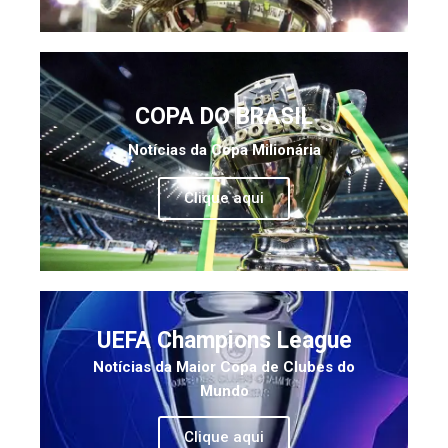
COPA DO BRASIL
Notícias da Copa Milionária
Clique aqui
UEFA Champions League
Notícias da Maior Copa de Clubes do
Mundo
Clique aqui