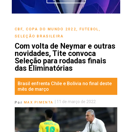
CBF
,
COPA DO MUNDO 2022
,
FUTEBOL
,
SELEÇÃO BRASILEIRA
Com volta de Neymar e outras
novidades, Tite convoca
Seleção para rodadas finais
das Eliminatórias
Brasil enfrenta Chile e Bolívia no final deste
mês de março
|
11 de março de 2022
Por
MAX PIMENTA