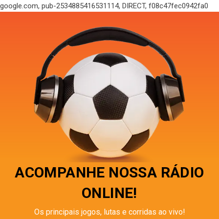
google.com, pub-2534885416531114, DIRECT, f08c47fec0942fa0
ACOMPANHE NOSSA RÁDIO
ONLINE!
Os principais jogos, lutas e corridas ao vivo!