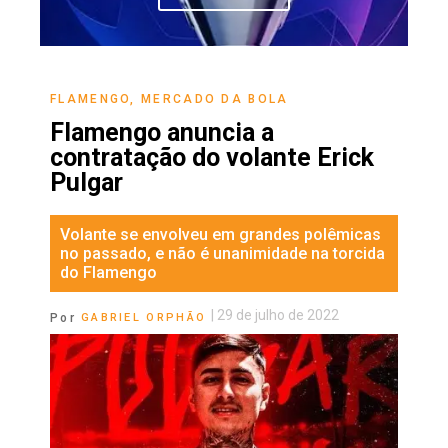
FLAMENGO
,
MERCADO DA BOLA
Flamengo anuncia a
contratação do volante Erick
Pulgar
Volante se envolveu em grandes polêmicas
no passado, e não é unanimidade na torcida
do Flamengo
|
29 de julho de 2022
Por
GABRIEL ORPHÃO