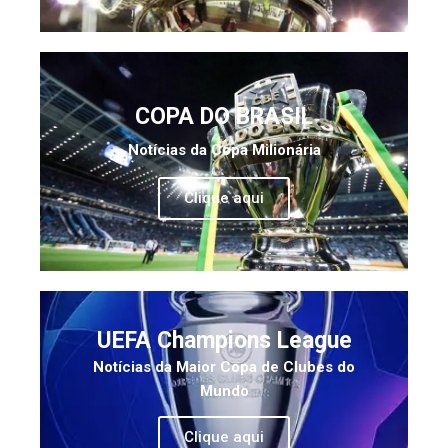
COPA DO BRASIL
Notícias da Copa Milionária
Clique aqui
UEFA Champions League
Notícias da Maior Copa de Clubes do
Mundo
Clique aqui