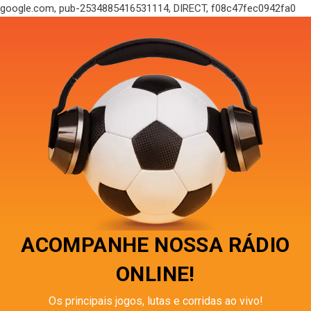
google.com, pub-2534885416531114, DIRECT, f08c47fec0942fa0
ACOMPANHE NOSSA RÁDIO
ONLINE!
Os principais jogos, lutas e corridas ao vivo!