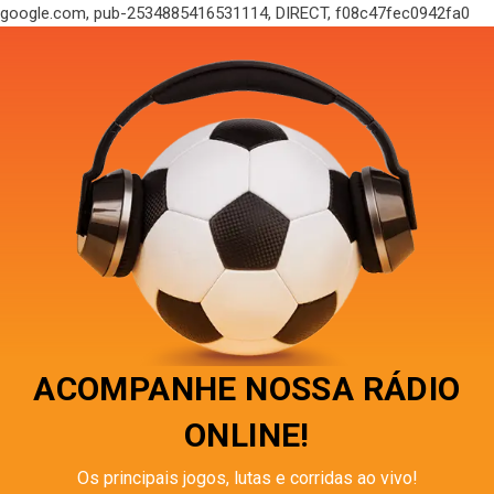
google.com, pub-2534885416531114, DIRECT, f08c47fec0942fa0
ACOMPANHE NOSSA RÁDIO
ONLINE!
Os principais jogos, lutas e corridas ao vivo!