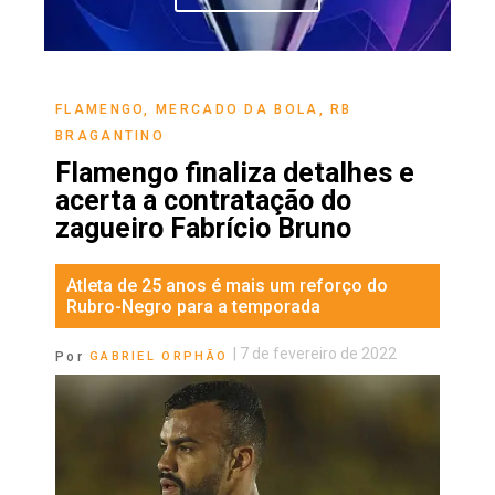
FLAMENGO
,
MERCADO DA BOLA
,
RB
BRAGANTINO
Flamengo finaliza detalhes e
acerta a contratação do
zagueiro Fabrício Bruno
Atleta de 25 anos é mais um reforço do
Rubro-Negro para a temporada
|
7 de fevereiro de 2022
Por
GABRIEL ORPHÃO