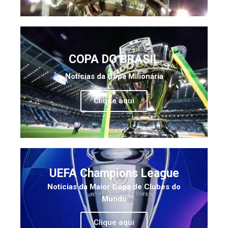
COPA DO BRASIL
Notícias da Copa Milionária
Clique aqui
UEFA Champions League
Notícias da Maior Copa de Clubes do
Mundo
Clique aqui