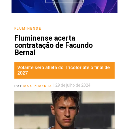
FLUMINENSE
Fluminense acerta
contratação de Facundo
Bernal
Volante será atleta do Tricolor até o final de
2027
|
29 de julho de 2024
Por
MAX PIMENTA