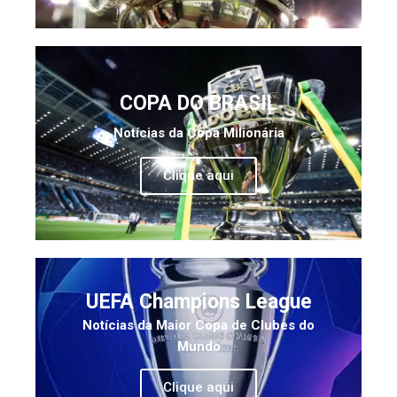
COPA DO BRASIL
Notícias da Copa Milionária
Clique aqui
UEFA Champions League
Notícias da Maior Copa de Clubes do
Mundo
Clique aqui