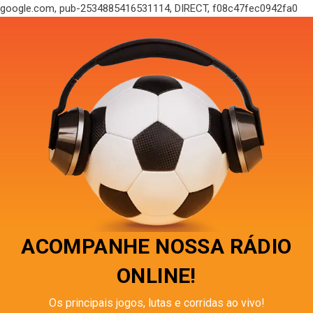
google.com, pub-2534885416531114, DIRECT, f08c47fec0942fa0
ACOMPANHE NOSSA RÁDIO
ONLINE!
Os principais jogos, lutas e corridas ao vivo!