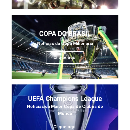
COPA DO BRASIL
Notícias da Copa Milionária
Clique aqui
UEFA Champions League
Notícias da Maior Copa de Clubes do
Mundo
Clique aqui