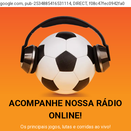
google.com, pub-2534885416531114, DIRECT, f08c47fec0942fa0
ACOMPANHE NOSSA RÁDIO
ONLINE!
Os principais jogos, lutas e corridas ao vivo!