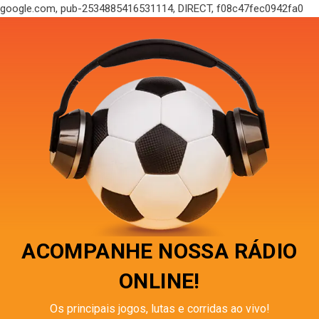
google.com, pub-2534885416531114, DIRECT, f08c47fec0942fa0
ACOMPANHE NOSSA RÁDIO
ONLINE!
Os principais jogos, lutas e corridas ao vivo!