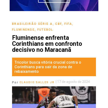
BRASILEIRÃO SÉRIE A
,
CBF
,
FIFA
,
FLUMINENSE
,
FUTEBOL
Fluminense enfrenta
Corinthians em confronto
decisivo no Maracanã
Tricolor busca vitória crucial contra o
Corinthians para sair da zona de
rebaixamento
|
17 de agosto de 2024
Por
CLAUDIO SALLES JR