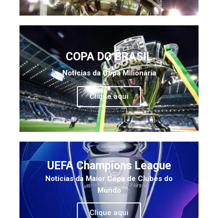
COPA DO BRASIL
Notícias da Copa Milionária
Clique aqui
UEFA Champions League
Notícias da Maior Copa de Clubes do
Mundo
Clique aqui