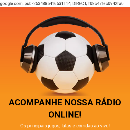
google.com, pub-2534885416531114, DIRECT, f08c47fec0942fa0
ACOMPANHE NOSSA RÁDIO
ONLINE!
Os principais jogos, lutas e corridas ao vivo!