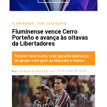
FLUMINENSE
,
SEM CATEGORIA
Fluminense vence Cerro
Porteño e avança às oitavas
da Libertadores
Tricolor leva susto, mas garante liderança
do grupo com gols de Marcelo e Ganso
|
16 de maio de 2024
Por
CLAUDIO SALLES JR