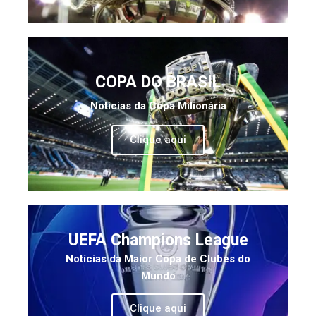
COPA DO BRASIL
Notícias da Copa Milionária
Clique aqui
UEFA Champions League
Notícias da Maior Copa de Clubes do
Mundo
Clique aqui