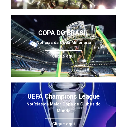
COPA DO BRASIL
Notícias da Copa Milionária
Clique aqui
UEFA Champions League
Notícias da Maior Copa de Clubes do
Mundo
Clique aqui