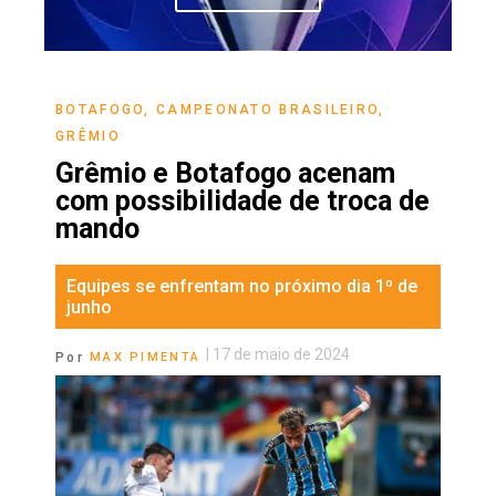
BOTAFOGO
,
CAMPEONATO BRASILEIRO
,
GRÊMIO
Grêmio e Botafogo acenam
com possibilidade de troca de
mando
Equipes se enfrentam no próximo dia 1º de
junho
|
17 de maio de 2024
Por
MAX PIMENTA