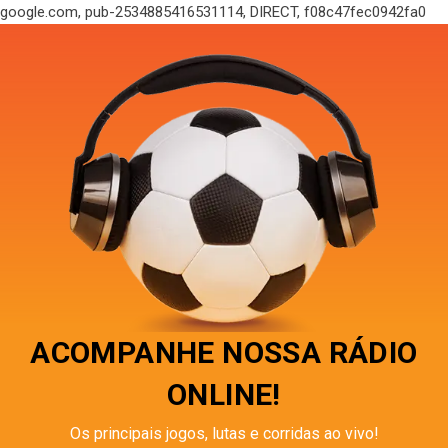
google.com, pub-2534885416531114, DIRECT, f08c47fec0942fa0
ACOMPANHE NOSSA RÁDIO
ONLINE!
Os principais jogos, lutas e corridas ao vivo!