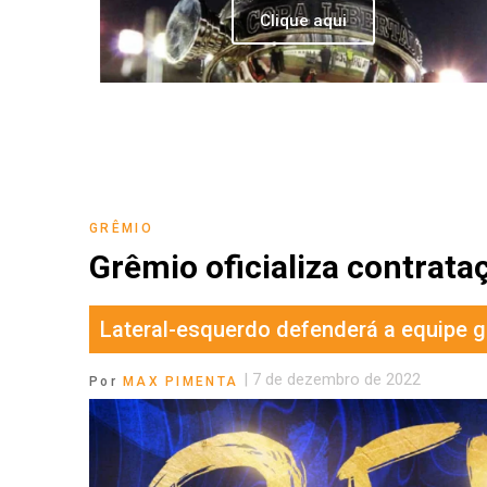
Clique aqui
GRÊMIO
Grêmio oficializa contrata
Lateral-esquerdo defenderá a equipe 
|
7 de dezembro de 2022
Por
MAX PIMENTA