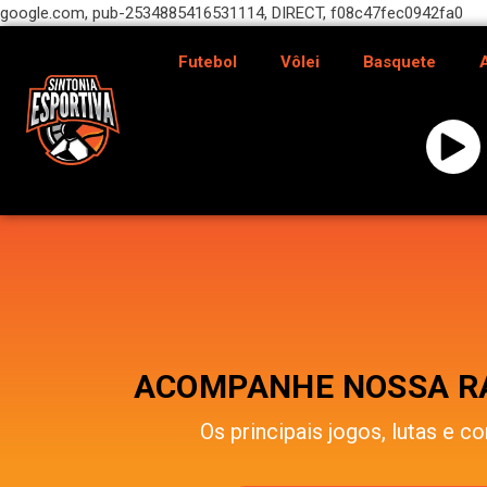
google.com, pub-2534885416531114, DIRECT, f08c47fec0942fa0
Futebol
Vôlei
Basquete
ACOMPANHE NOSSA RÁ
Os principais jogos, lutas e co