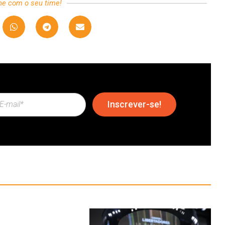
he com o seu time!
Inscrever-se!