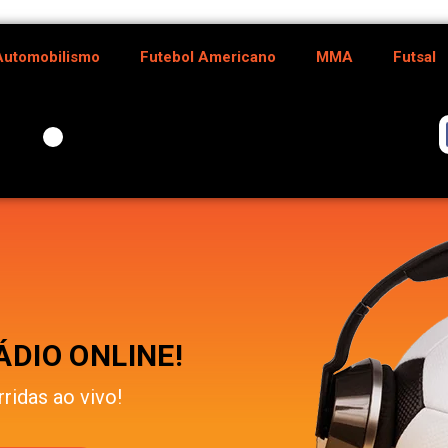
Automobilismo
Futebol Americano
MMA
Futsal
DIO ONLINE!
rridas ao vivo!