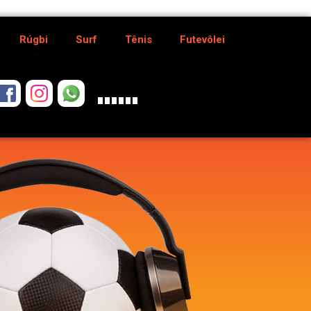
Rúgbi
Surf
Tênis
Futevôlei