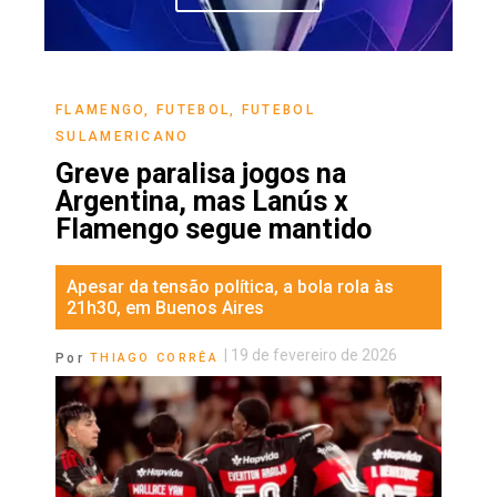
FLAMENGO
,
FUTEBOL
,
FUTEBOL
SULAMERICANO
Greve paralisa jogos na
Argentina, mas Lanús x
Flamengo segue mantido
Apesar da tensão política, a bola rola às
21h30, em Buenos Aires
|
19 de fevereiro de 2026
Por
THIAGO CORRÊA