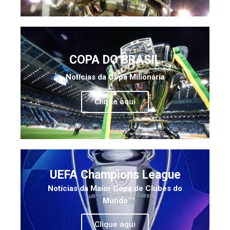
COPA DO BRASIL
Notícias da Copa Milionária
Clique aqui
UEFA Champions League
Notícias da Maior Copa de Clubes do
Mundo
Clique aqui