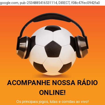
google.com, pub-2534885416531114, DIRECT, f08c47fec0942fa0
ACOMPANHE NOSSA RÁDIO
ONLINE!
Os principais jogos, lutas e corridas ao vivo!