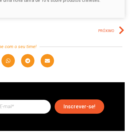
e uma nova tarifa de 10% sobre produtos chineses.
PRÓXIMO
he com o seu time!
Inscrever-se!