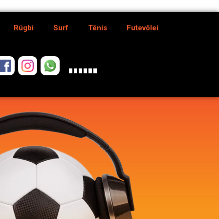
Rúgbi
Surf
Tênis
Futevôlei