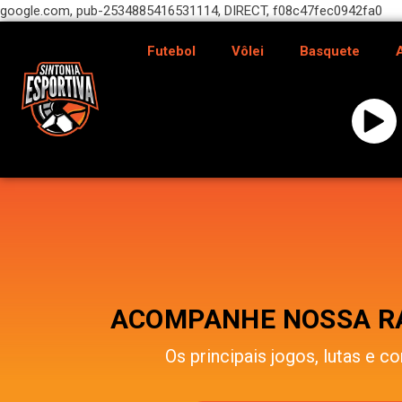
google.com, pub-2534885416531114, DIRECT, f08c47fec0942fa0
Futebol
Vôlei
Basquete
ACOMPANHE NOSSA RÁ
Os principais jogos, lutas e co