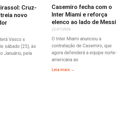
Casemiro fecha com o
irassol: Cruz-
Inter Miami e reforça
treia novo
elenco ao lado de Messi
dor
22/07/2026
O Inter Miami anunciou a
 terá Vasco x
contratação de Casemiro, que
te sábado (25), às
agora defenderá a equipe norte-
o Januário, pela
americana ao
Leia mais →