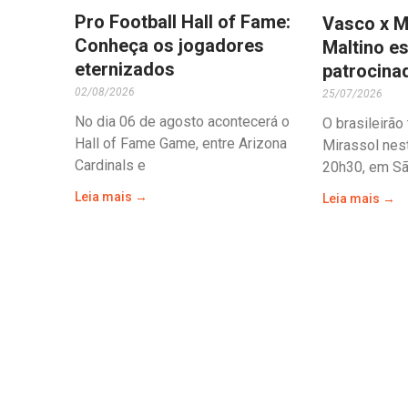
Pro Football Hall of Fame:
Vasco x M
Conheça os jogadores
Maltino es
eternizados
patrocina
02/08/2026
25/07/2026
No dia 06 de agosto acontecerá o
O brasileirão
Hall of Fame Game, entre Arizona
Mirassol nes
Cardinals e
20h30, em Sã
Leia mais →
Leia mais →