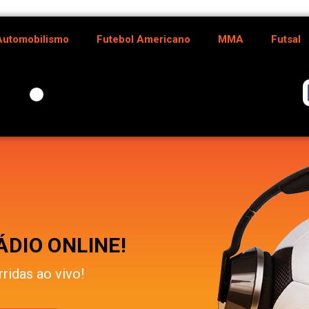
Automobilismo
Futebol Americano
MMA
Futsal
DIO ONLINE!
rridas ao vivo!