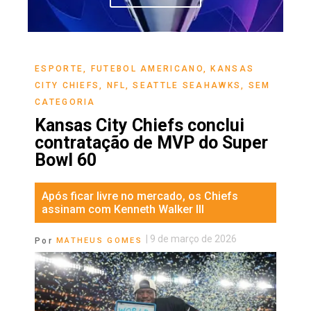
ESPORTE
,
FUTEBOL AMERICANO
,
KANSAS
CITY CHIEFS
,
NFL
,
SEATTLE SEAHAWKS
,
SEM
CATEGORIA
Kansas City Chiefs conclui
contratação de MVP do Super
Bowl 60
Após ficar livre no mercado, os Chiefs
assinam com Kenneth Walker III
|
9 de março de 2026
Por
MATHEUS GOMES