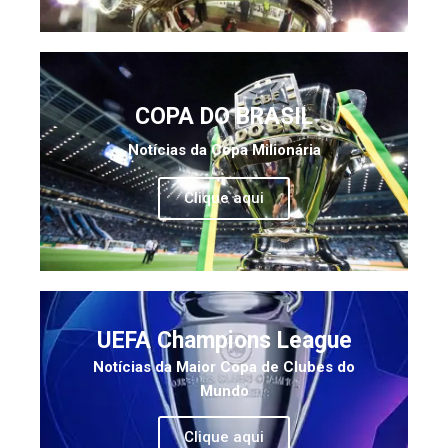
COPA DO BRASIL
Notícias da Copa Milionária
Clique aqui
UEFA Champions League
Notícias da Maior Copa de Clubes do
Mundo
Clique aqui