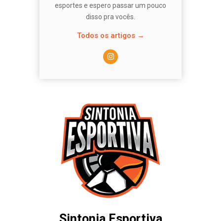
esportes e espero passar um pouco
disso pra vocês.
Todos os artigos →
Sintonia Esportiva