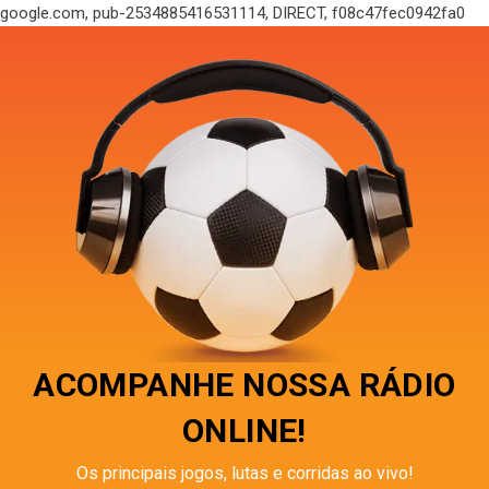
google.com, pub-2534885416531114, DIRECT, f08c47fec0942fa0
ACOMPANHE NOSSA RÁDIO
ONLINE!
Os principais jogos, lutas e corridas ao vivo!