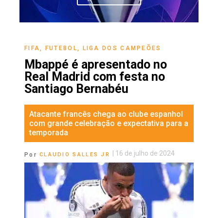
FIFA
,
FUTEBOL
,
LIGA DOS CAMPEÕES
Mbappé é apresentado no
Real Madrid com festa no
Santiago Bernabéu
Atacante francês chega ao clube espanhol
com grande celebração e expectativa para a
temporada
|
16 de julho de 2024
Por
CLAUDIO SALLES JR