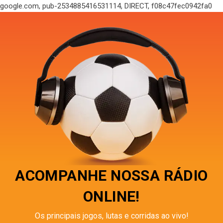
google.com, pub-2534885416531114, DIRECT, f08c47fec0942fa0
ACOMPANHE NOSSA RÁDIO
ONLINE!
Os principais jogos, lutas e corridas ao vivo!