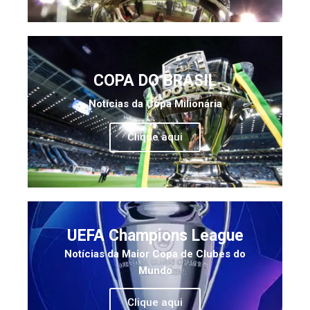
COPA DO BRASIL
Notícias da Copa Milionária
Clique aqui
UEFA Champions League
Notícias da Maior Copa de Clubes do
Mundo
Clique aqui