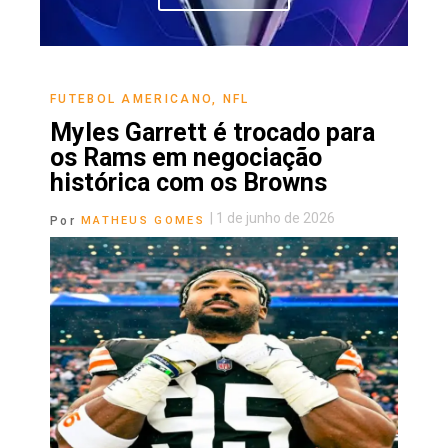
FUTEBOL AMERICANO
,
NFL
Myles Garrett é trocado para
os Rams em negociação
histórica com os Browns
|
1 de junho de 2026
Por
MATHEUS GOMES