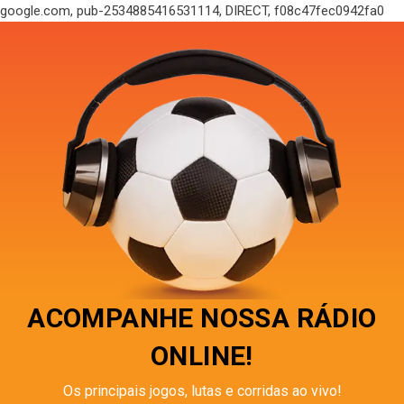
google.com, pub-2534885416531114, DIRECT, f08c47fec0942fa0
ACOMPANHE NOSSA RÁDIO
ONLINE!
Os principais jogos, lutas e corridas ao vivo!