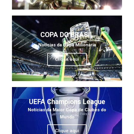
COPA DO BRASIL
Notícias da Copa Milionária
Clique aqui
UEFA Champions League
Notícias da Maior Copa de Clubes do
Mundo
Clique aqui