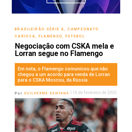
BRASILEIRÃO SÉRIE A
,
CAMPEONATO
CARIOCA
,
FLAMENGO
,
FUTEBOL
Negociação com CSKA mela e
Lorran segue no Flamengo
Em nota, o Flamengo comunicou que não
chegou a um acordo para venda de Lorran
para o CSKA Moscou, da Rússia
|
16 de fevereiro de 2025
Por
GUILHERME SANTANA