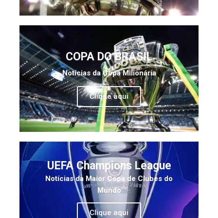
COPA DO BRASIL
Notícias da Copa Milionária
Clique aqui
UEFA Champions League
Notícias da Maior Copa de Clubes do
Mundo
Clique aqui