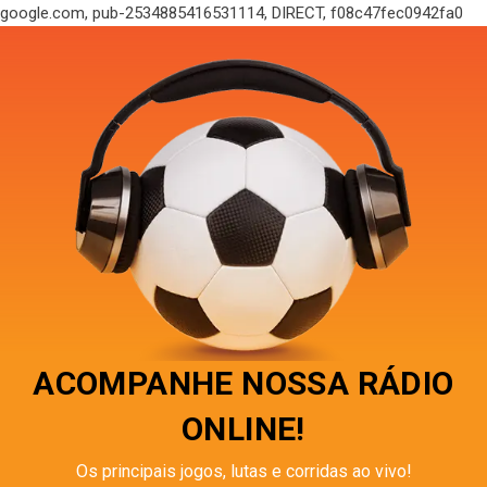
google.com, pub-2534885416531114, DIRECT, f08c47fec0942fa0
ACOMPANHE NOSSA RÁDIO
ONLINE!
Os principais jogos, lutas e corridas ao vivo!