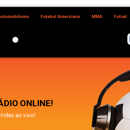
Automobilismo
Futebol Americano
MMA
Futsal
DIO ONLINE!
rridas ao vivo!