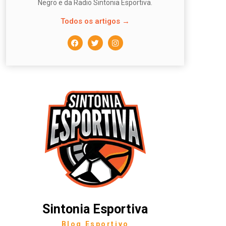
Negro e da Radio Sintonia Esportiva.
Todos os artigos →
Sintonia Esportiva
Blog Esportivo