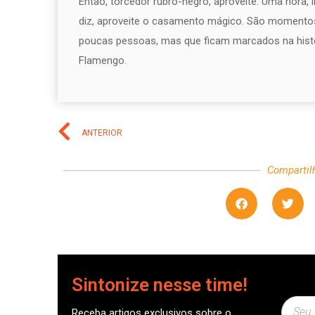
Então, torcedor rubro-negro, aproveite. Uma hora, 
diz, aproveite o casamento mágico. São momentos
poucas pessoas, mas que ficam marcados na históri
Flamengo.
ANTERIOR
Compartil
Sintonize nesse time!
Receba artigos exclusivos sobre o