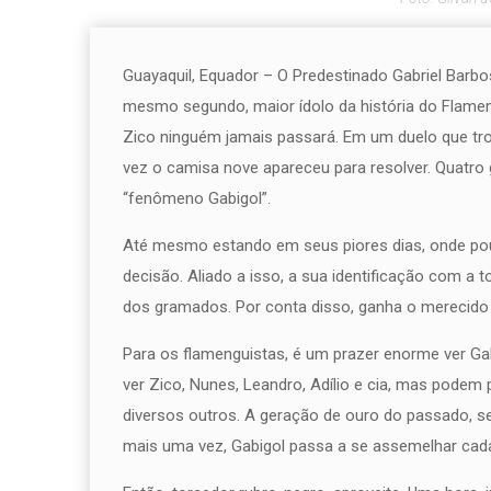
Guayaquil, Equador – O Predestinado Gabriel Barbo
mesmo segundo, maior ídolo da história do Flamen
Zico ninguém jamais passará. Em um duelo que tr
vez o camisa nove apareceu para resolver. Quatro g
“fenômeno Gabigol”.
Até mesmo estando em seus piores dias, onde pouc
decisão. Aliado a isso, a sua identificação com a 
dos gramados. Por conta disso, ganha o merecido 
Para os flamenguistas, é um prazer enorme ver Gab
ver Zico, Nunes, Leandro, Adílio e cia, mas podem pr
diversos outros. A geração de ouro do passado, se
mais uma vez, Gabigol passa a se assemelhar cada