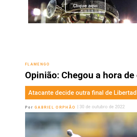
Clique aqui
FLAMENGO
Opinião: Chegou a hora de
Atacante decide outra final de Libert
|
30 de outubro de 2022
Por
GABRIEL ORPHÃO