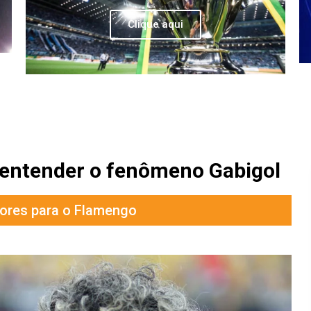
Clique aqui
 entender o fenômeno Gabigol
adores para o Flamengo