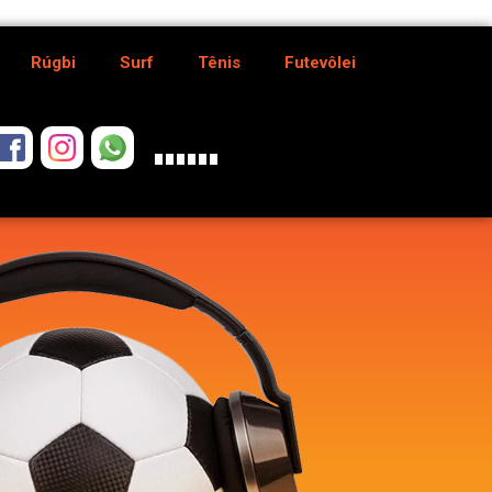
Rúgbi
Surf
Tênis
Futevôlei