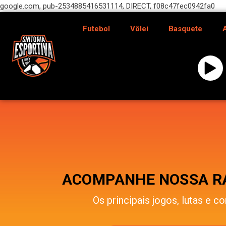
google.com, pub-2534885416531114, DIRECT, f08c47fec0942fa0
Futebol
Vôlei
Basquete
ACOMPANHE NOSSA RÁ
Os principais jogos, lutas e co