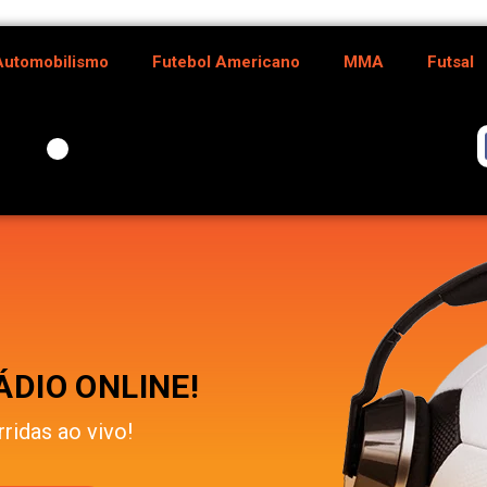
Automobilismo
Futebol Americano
MMA
Futsal
DIO ONLINE!
rridas ao vivo!