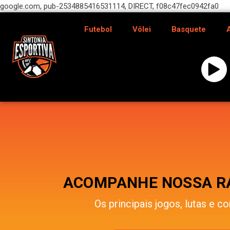
google.com, pub-2534885416531114, DIRECT, f08c47fec0942fa0
Futebol
Vôlei
Basquete
ACOMPANHE NOSSA RÁ
Os principais jogos, lutas e co