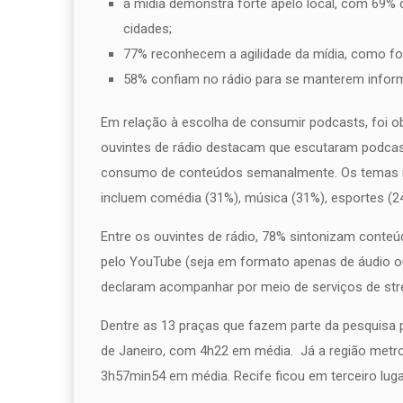
a mídia demonstra forte apelo local, com 69%
cidades;
77% reconhecem a agilidade da mídia, como fo
58% confiam no rádio para se manterem infor
Em relação à escolha de consumir podcasts, foi 
ouvintes de rádio destacam que escutaram podcas
consumo de conteúdos semanalmente. Os temas ma
incluem comédia (31%), música (31%), esportes (24
Entre os ouvintes de rádio, 78% sintonizam cont
pelo YouTube (seja em formato apenas de áudio 
declaram acompanhar por meio de serviços de str
Dentre as 13 praças que fazem parte da pesquisa p
de Janeiro, com 4h22 em média. Já a região metro
3h57min54 em média. Recife ficou em terceiro lug