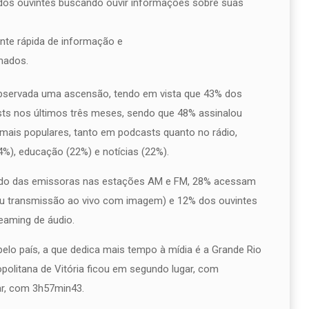
 dos ouvintes buscando ouvir informações sobre suas
nte rápida de informação e
mados.
observada uma ascensão, tendo em vista que 43% dos
ts nos últimos três meses, sendo que 48% assinalou
is populares, tanto em podcasts quanto no rádio,
%), educação (22%) e notícias (22%).
eúdo das emissoras nas estações AM e FM, 28% acessam
ou transmissão ao vivo com imagem) e 12% dos ouvintes
eaming de áudio.
elo país, a que dedica mais tempo à mídia é a Grande Rio
politana de Vitória ficou em segundo lugar, com
ar, com 3h57min43.