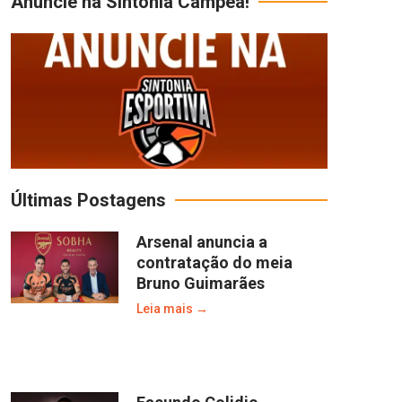
Anuncie na Sintonia Campeã!
Últimas Postagens
Arsenal anuncia a
contratação do meia
Bruno Guimarães
Leia mais →