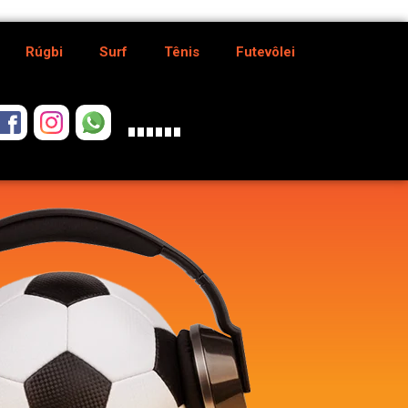
Rúgbi
Surf
Tênis
Futevôlei