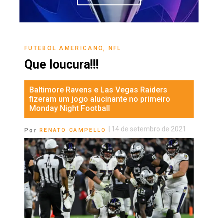
FUTEBOL AMERICANO
,
NFL
Que loucura!!!
Baltimore Ravens e Las Vegas Raiders
fizeram um jogo alucinante no primeiro
Monday Night Football
|
14 de setembro de 2021
Por
RENATO CAMPELLO