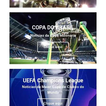
COPA DO BRASIL
Notícias da Copa Milionária
Clique aqui
UEFA Champions League
Notícias da Maior Copa de Clubes do
Mundo
Clique aqui