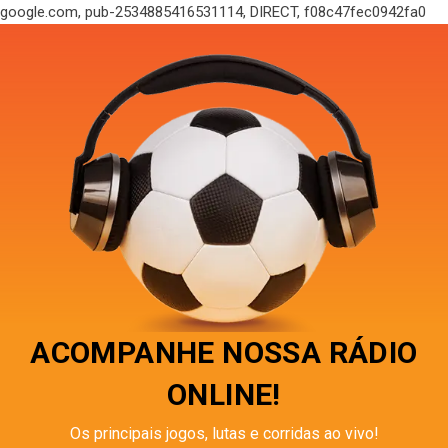
google.com, pub-2534885416531114, DIRECT, f08c47fec0942fa0
ACOMPANHE NOSSA RÁDIO
ONLINE!
Os principais jogos, lutas e corridas ao vivo!