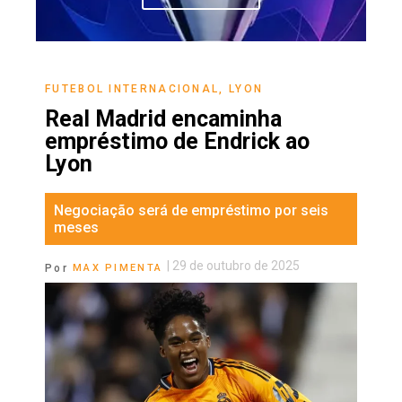
FUTEBOL INTERNACIONAL
,
LYON
Real Madrid encaminha
empréstimo de Endrick ao
Lyon
Negociação será de empréstimo por seis
meses
|
29 de outubro de 2025
Por
MAX PIMENTA