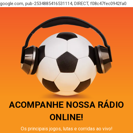
google.com, pub-2534885416531114, DIRECT, f08c47fec0942fa0
ACOMPANHE NOSSA RÁDIO
ONLINE!
Os principais jogos, lutas e corridas ao vivo!