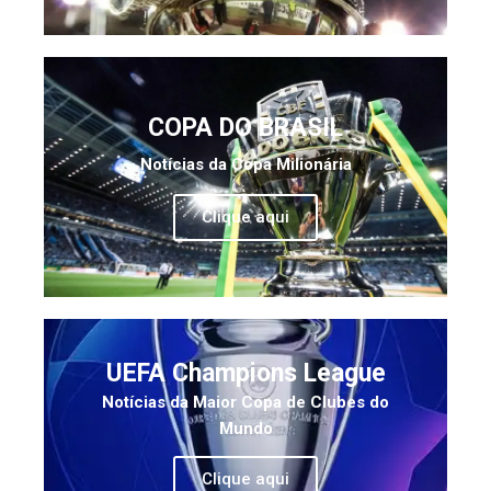
COPA DO BRASIL
Notícias da Copa Milionária
Clique aqui
UEFA Champions League
Notícias da Maior Copa de Clubes do
Mundo
Clique aqui