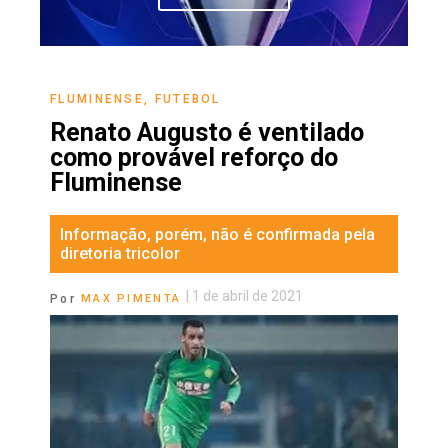
FLUMINENSE
,
FUTEBOL
Renato Augusto é ventilado
como provável reforço do
Fluminense
Informação, porém, não é confirmada pela
diretoria tricolor
|
1 de abril de 2021
Por
MAX PIMENTA