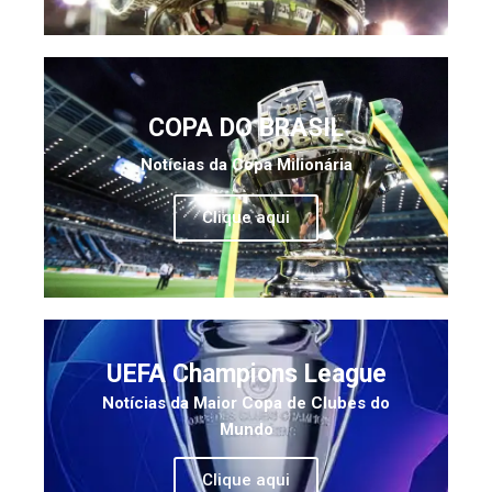
COPA DO BRASIL
Notícias da Copa Milionária
Clique aqui
UEFA Champions League
Notícias da Maior Copa de Clubes do
Mundo
Clique aqui