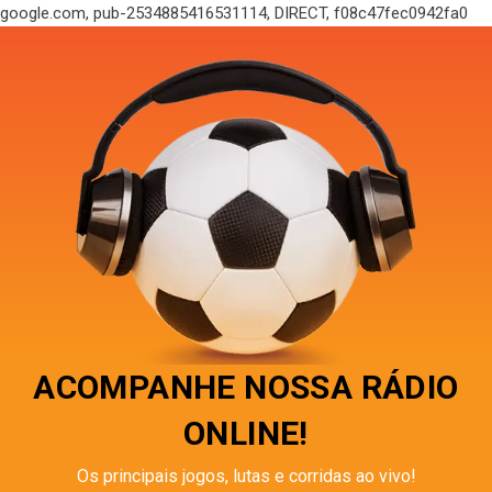
google.com, pub-2534885416531114, DIRECT, f08c47fec0942fa0
ACOMPANHE NOSSA RÁDIO
ONLINE!
Os principais jogos, lutas e corridas ao vivo!