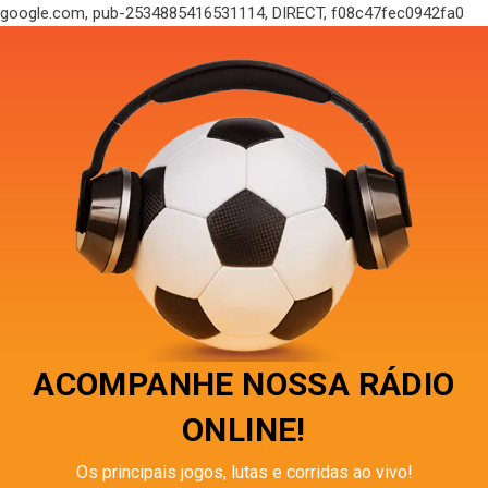
google.com, pub-2534885416531114, DIRECT, f08c47fec0942fa0
ACOMPANHE NOSSA RÁDIO
ONLINE!
Os principais jogos, lutas e corridas ao vivo!