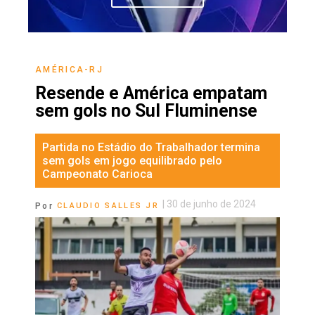
AMÉRICA-RJ
Resende e América empatam
sem gols no Sul Fluminense
Partida no Estádio do Trabalhador termina
sem gols em jogo equilibrado pelo
Campeonato Carioca
|
30 de junho de 2024
Por
CLAUDIO SALLES JR