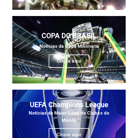
COPA DO BRASIL
Notícias da Copa Milionária
Clique aqui
UEFA Champions League
Notícias da Maior Copa de Clubes do
Mundo
Clique aqui