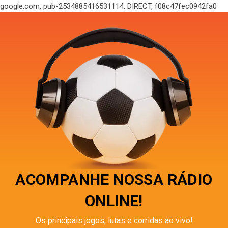
google.com, pub-2534885416531114, DIRECT, f08c47fec0942fa0
ACOMPANHE NOSSA RÁDIO
ONLINE!
Os principais jogos, lutas e corridas ao vivo!