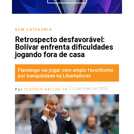
SEM CATEGORIA
Retrospecto desfavorável:
Bolívar enfrenta dificuldades
jogando fora de casa
Flamengo vai jogar com amplo favoritismo
por tranquilidade na Libertadores
|
15 de maio de 2024
Por
CLAUDIO SALLES JR