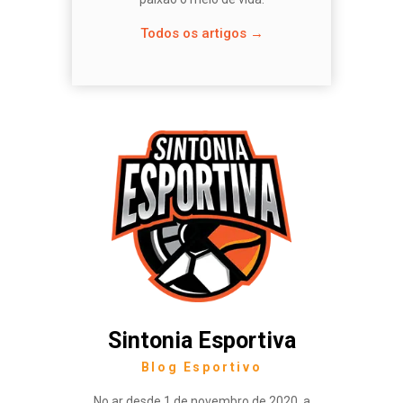
Todos os artigos →
Sintonia Esportiva
Blog Esportivo
No ar desde 1 de novembro de 2020, a