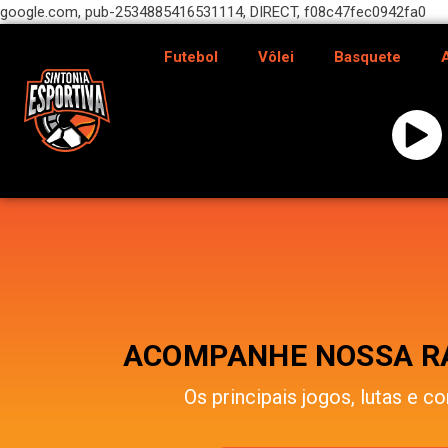
google.com, pub-2534885416531114, DIRECT, f08c47fec0942fa0
Futebol
Vôlei
Basquete
ACOMPANHE NOSSA RÁ
Os principais jogos, lutas e co