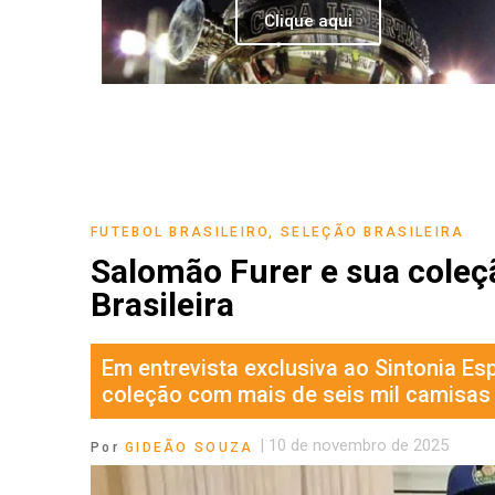
Clique aqui
FUTEBOL BRASILEIRO
,
SELEÇÃO BRASILEIRA
Salomão Furer e sua coleçã
Brasileira
Em entrevista exclusiva ao Sintonia Es
coleção com mais de seis mil camisas e
|
10 de novembro de 2025
Por
GIDEÃO SOUZA