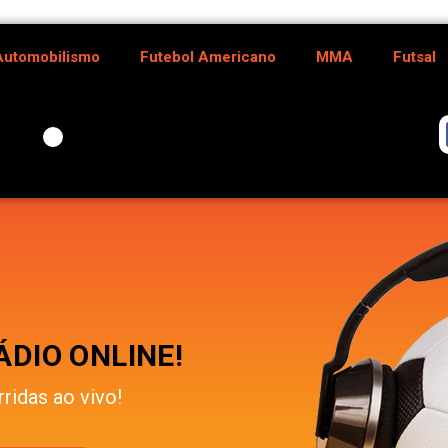
Automobilismo
Futebol Americano
MMA
Futsal
DIO ONLINE!
rridas ao vivo!