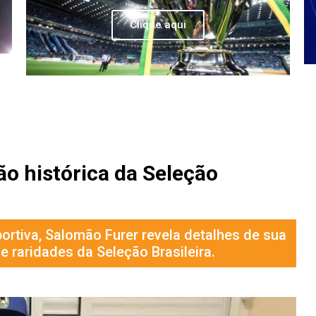
Clique aqui
o histórica da Seleção
portiva, Salomão Furer revela detalhes de sua
 raridades da Seleção Brasileira.