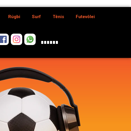
Rúgbi
Surf
Tênis
Futevôlei