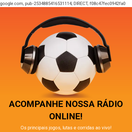
google.com, pub-2534885416531114, DIRECT, f08c47fec0942fa0
ACOMPANHE NOSSA RÁDIO
ONLINE!
Os principais jogos, lutas e corridas ao vivo!