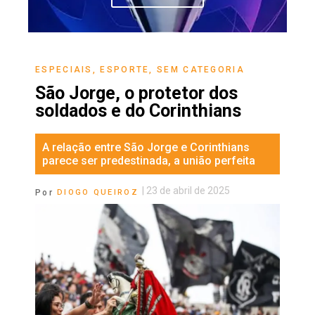
ESPECIAIS
,
ESPORTE
,
SEM CATEGORIA
São Jorge, o protetor dos
soldados e do Corinthians
A relação entre São Jorge e Corinthians
parece ser predestinada, a união perfeita
|
23 de abril de 2025
Por
DIOGO QUEIROZ