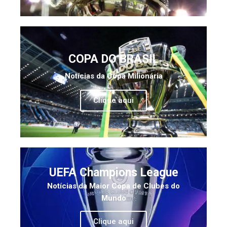
COPA DO BRASIL
Notícias da Copa Milionária
Clique aqui
UEFA Champions League
Notícias da Maior Copa de Clubes do
Mundo
Clique aqui