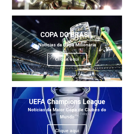
COPA DO BRASIL
Notícias da Copa Milionária
Clique aqui
UEFA Champions League
Notícias da Maior Copa de Clubes do
Mundo
Clique aqui