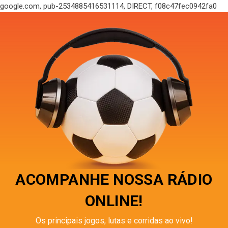
google.com, pub-2534885416531114, DIRECT, f08c47fec0942fa0
ACOMPANHE NOSSA RÁDIO
ONLINE!
Os principais jogos, lutas e corridas ao vivo!