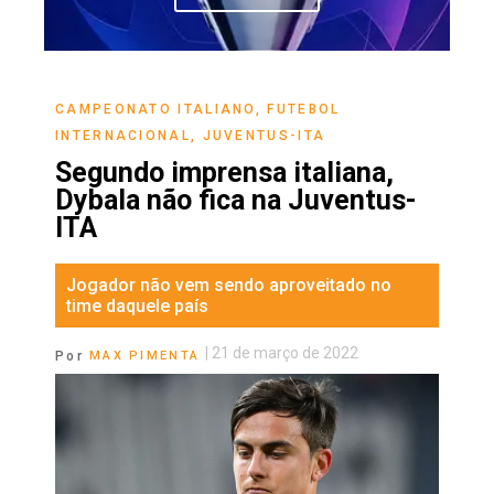
CAMPEONATO ITALIANO
,
FUTEBOL
INTERNACIONAL
,
JUVENTUS-ITA
Segundo imprensa italiana,
Dybala não fica na Juventus-
ITA
Jogador não vem sendo aproveitado no
time daquele país
|
21 de março de 2022
Por
MAX PIMENTA