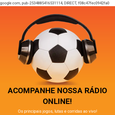
google.com, pub-2534885416531114, DIRECT, f08c47fec0942fa0
ACOMPANHE NOSSA RÁDIO
ONLINE!
Os principais jogos, lutas e corridas ao vivo!