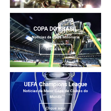
COPA DO BRASIL
Notícias da Copa Milionária
Clique aqui
UEFA Champions League
Notícias da Maior Copa de Clubes do
Mundo
Clique aqui