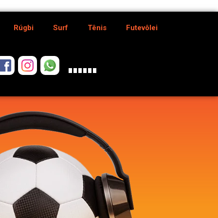
Rúgbi
Surf
Tênis
Futevôlei