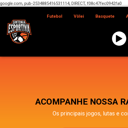
google.com, pub-2534885416531114, DIRECT, f08c47fec0942fa0
Futebol
Vôlei
Basquete
ACOMPANHE NOSSA RÁ
Os principais jogos, lutas e co