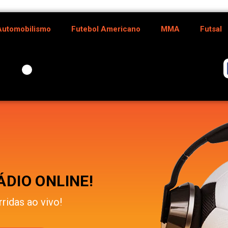
Automobilismo
Futebol Americano
MMA
Futsal
DIO ONLINE!
rridas ao vivo!