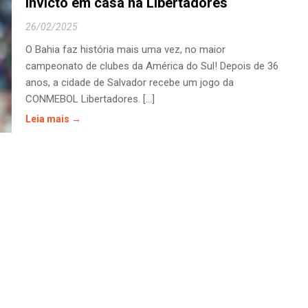
invicto em casa na Libertadores
26/02/2025
O Bahia faz história mais uma vez, no maior
campeonato de clubes da América do Sul! Depois de 36
anos, a cidade de Salvador recebe um jogo da
CONMEBOL Libertadores. [...]
Leia mais →