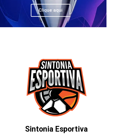
Clique aqui
Sintonia Esportiva