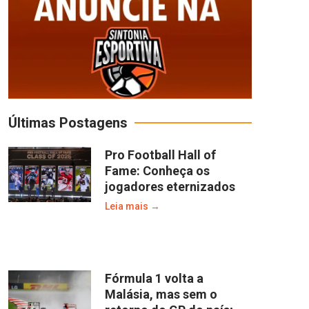
Últimas Postagens
Pro Football Hall of
Fame: Conheça os
jogadores eternizados
Leia mais →
Fórmula 1 volta a
Malásia, mas sem o