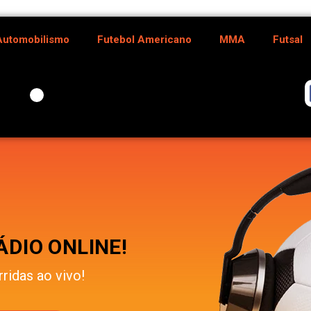
Automobilismo
Futebol Americano
MMA
Futsal
DIO ONLINE!
rridas ao vivo!