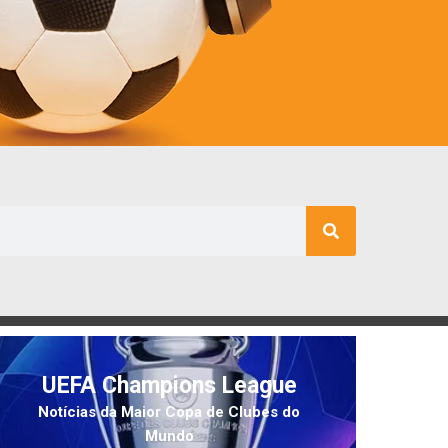
UEFA Champions League
Notícias da Maior Copa de Clubes do
Mundo