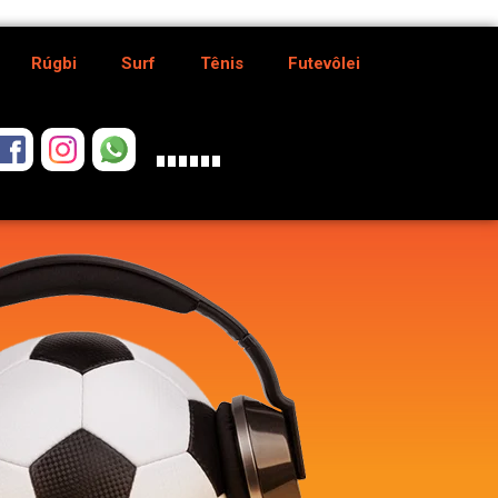
Rúgbi
Surf
Tênis
Futevôlei