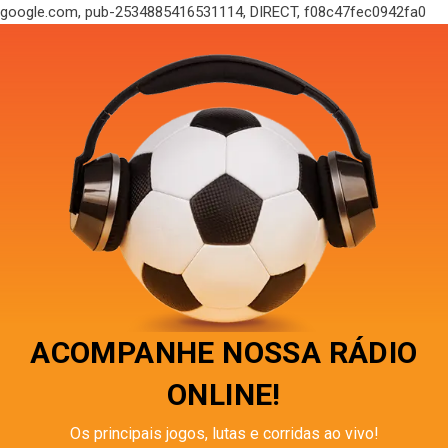
google.com, pub-2534885416531114, DIRECT, f08c47fec0942fa0
ACOMPANHE NOSSA RÁDIO
ONLINE!
Os principais jogos, lutas e corridas ao vivo!