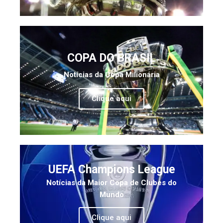
COPA DO BRASIL
Notícias da Copa Milionária
Clique aqui
UEFA Champions League
Notícias da Maior Copa de Clubes do
Mundo
Clique aqui