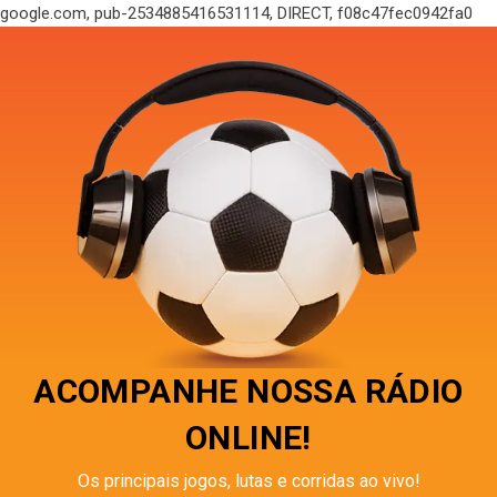
google.com, pub-2534885416531114, DIRECT, f08c47fec0942fa0
ACOMPANHE NOSSA RÁDIO
ONLINE!
Os principais jogos, lutas e corridas ao vivo!