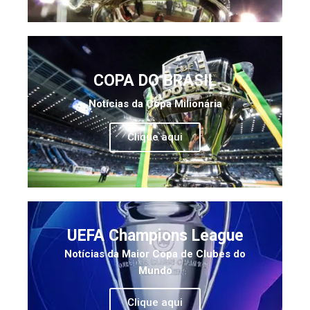
COPA DO BRASIL
Notícias da Copa Milionária
Clique aqui
UEFA Champions League
Notícias da Maior Copa de Clubes do
Mundo
Clique aqui