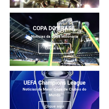
COPA DO BRASIL
Notícias da Copa Milionária
Clique aqui
UEFA Champions League
Notícias da Maior Copa de Clubes do
Mundo
Clique aqui