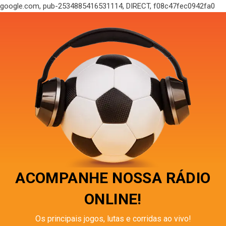
google.com, pub-2534885416531114, DIRECT, f08c47fec0942fa0
ACOMPANHE NOSSA RÁDIO
ONLINE!
Os principais jogos, lutas e corridas ao vivo!