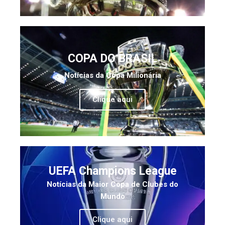
COPA DO BRASIL
Notícias da Copa Milionária
Clique aqui
UEFA Champions League
Notícias da Maior Copa de Clubes do
Mundo
Clique aqui