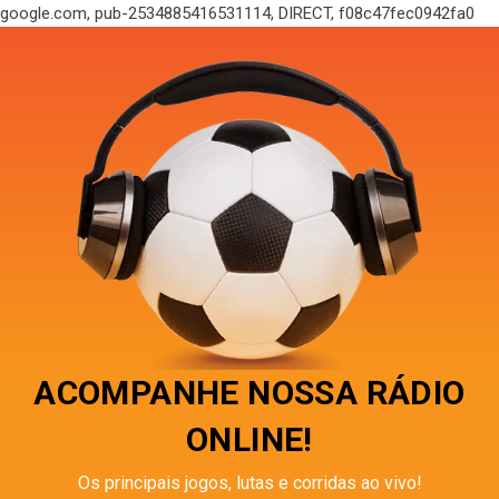
google.com, pub-2534885416531114, DIRECT, f08c47fec0942fa0
ACOMPANHE NOSSA RÁDIO
ONLINE!
Os principais jogos, lutas e corridas ao vivo!