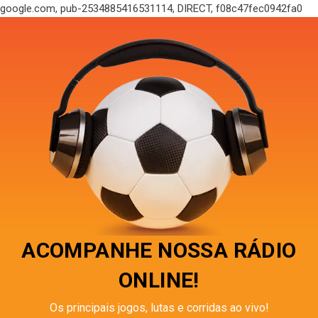
google.com, pub-2534885416531114, DIRECT, f08c47fec0942fa0
ACOMPANHE NOSSA RÁDIO
ONLINE!
Os principais jogos, lutas e corridas ao vivo!