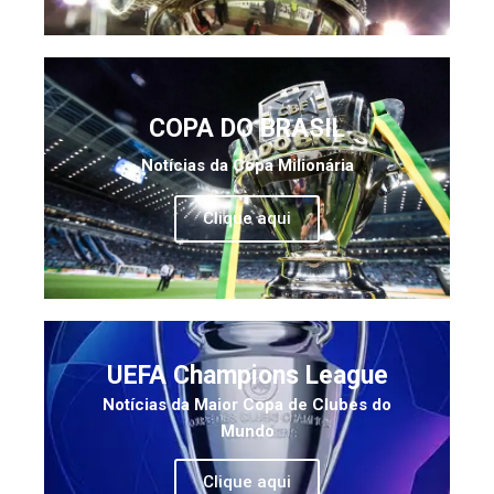
COPA DO BRASIL
Notícias da Copa Milionária
Clique aqui
UEFA Champions League
Notícias da Maior Copa de Clubes do
Mundo
Clique aqui