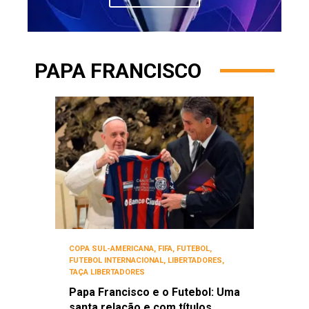
PAPA FRANCISCO
COPA SUL-AMERICANA
,
FIFA
,
FUTEBOL
,
FUTEBOL INTERNACIONAL
,
LIBERTADORES
,
TAÇA LIBERTADORES
Papa Francisco e o Futebol: Uma
santa relação e com títulos