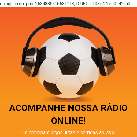
google.com, pub-2534885416531114, DIRECT, f08c47fec0942fa0
ACOMPANHE NOSSA RÁDIO
ONLINE!
Os principais jogos, lutas e corridas ao vivo!