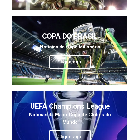
COPA DO BRASIL
Notícias da Copa Milionária
Clique aqui
UEFA Champions League
Notícias da Maior Copa de Clubes do
Mundo
Clique aqui