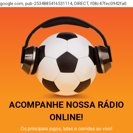
google.com, pub-2534885416531114, DIRECT, f08c47fec0942fa0
ACOMPANHE NOSSA RÁDIO
ONLINE!
Os principais jogos, lutas e corridas ao vivo!