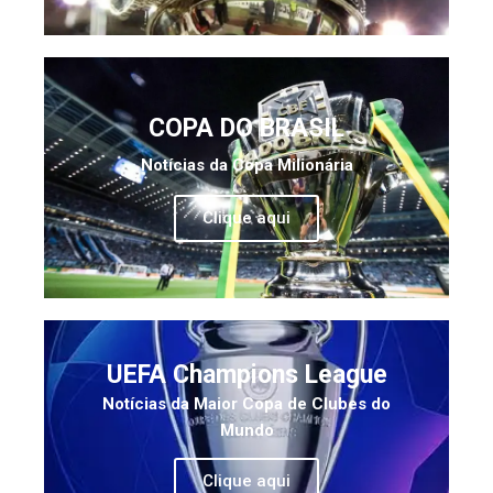
COPA DO BRASIL
Notícias da Copa Milionária
Clique aqui
UEFA Champions League
Notícias da Maior Copa de Clubes do
Mundo
Clique aqui