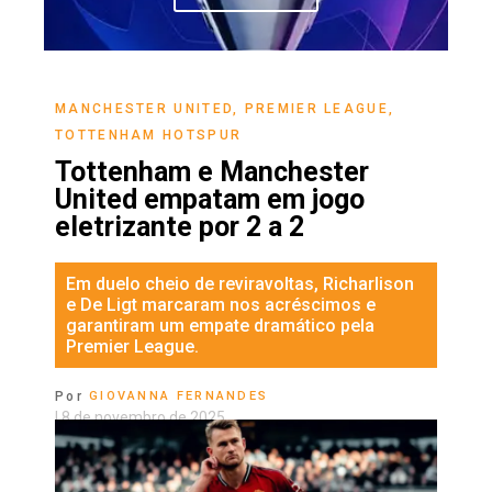
MANCHESTER UNITED
,
PREMIER LEAGUE
,
TOTTENHAM HOTSPUR
Tottenham e Manchester
United empatam em jogo
eletrizante por 2 a 2
Em duelo cheio de reviravoltas, Richarlison
e De Ligt marcaram nos acréscimos e
garantiram um empate dramático pela
Premier League.
Por
GIOVANNA FERNANDES
|
8 de novembro de 2025