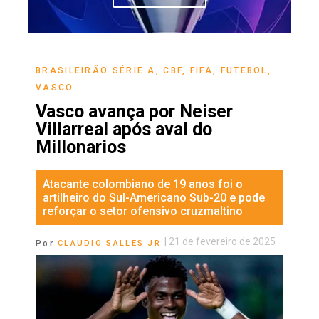
BRASILEIRÃO SÉRIE A
,
CBF
,
FIFA
,
FUTEBOL
,
VASCO
Vasco avança por Neiser
Villarreal após aval do
Millonarios
Atacante colombiano de 19 anos foi o
artilheiro do Sul-Americano Sub-20 e pode
reforçar o setor ofensivo cruzmaltino
|
21 de fevereiro de 2025
Por
CLAUDIO SALLES JR