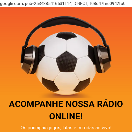
google.com, pub-2534885416531114, DIRECT, f08c47fec0942fa0
ACOMPANHE NOSSA RÁDIO
ONLINE!
Os principais jogos, lutas e corridas ao vivo!