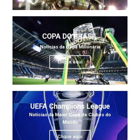
COPA DO BRASIL
Notícias da Copa Milionária
Clique aqui
UEFA Champions League
Notícias da Maior Copa de Clubes do
Mundo
Clique aqui