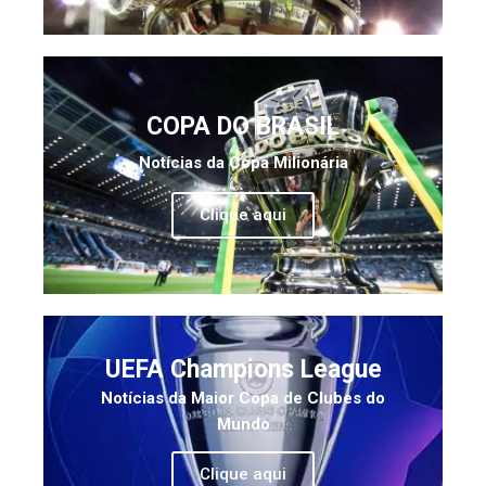
COPA DO BRASIL
Notícias da Copa Milionária
Clique aqui
UEFA Champions League
Notícias da Maior Copa de Clubes do
Mundo
Clique aqui