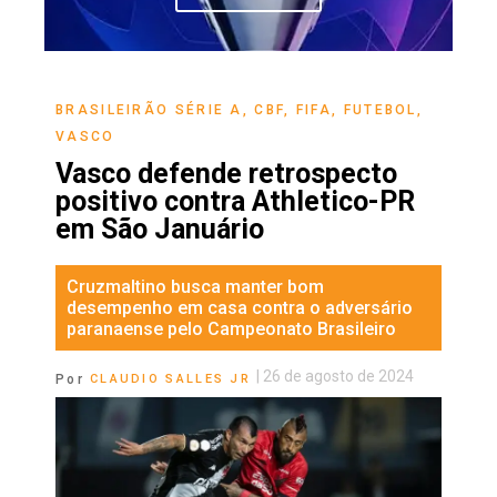
BRASILEIRÃO SÉRIE A
,
CBF
,
FIFA
,
FUTEBOL
,
VASCO
Vasco defende retrospecto
positivo contra Athletico-PR
em São Januário
Cruzmaltino busca manter bom
desempenho em casa contra o adversário
paranaense pelo Campeonato Brasileiro
|
26 de agosto de 2024
Por
CLAUDIO SALLES JR