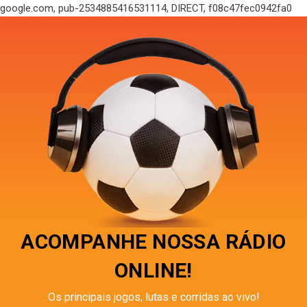
google.com, pub-2534885416531114, DIRECT, f08c47fec0942fa0
ACOMPANHE NOSSA RÁDIO
ONLINE!
Os principais jogos, lutas e corridas ao vivo!