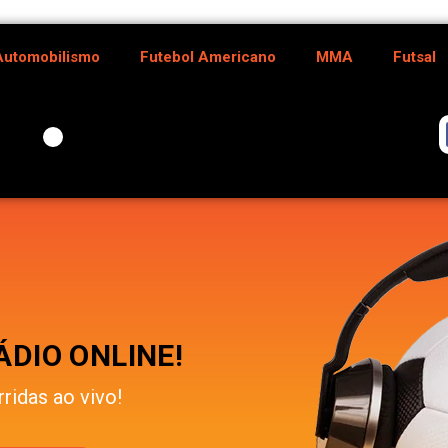
Automobilismo
Futebol Americano
MMA
Futsal
DIO ONLINE!
rridas ao vivo!