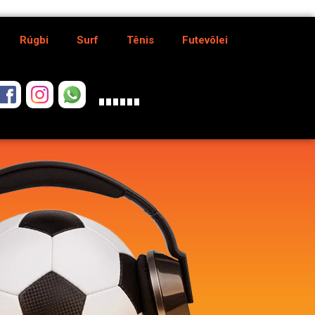
Rúgbi
Surf
Tênis
Futevôlei