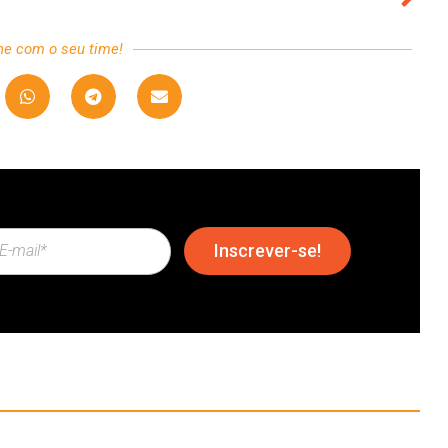
he com o seu time!
Inscrever-se!