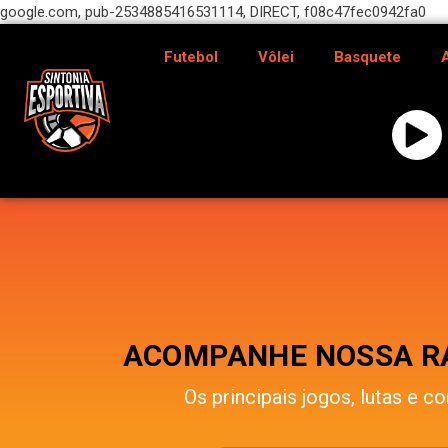
google.com, pub-2534885416531114, DIRECT, f08c47fec0942fa0
Futebol
Vôlei
Basquete
ACOMPANHE NOSSA RÁ
Os principais jogos, lutas e co