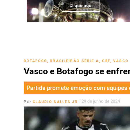
Clique aqui
BOTAFOGO
,
BRASILEIRÃO SÉRIE A
,
CBF
,
VASCO
Vasco e Botafogo se enfre
Partida promete emoção com equipes e
|
29 de junho de 2024
Por
CLAUDIO SALLES JR