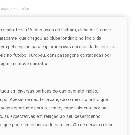
vulgação / Fulham
sta sexta-feira (16) sua saída do Fulham, clube da Premier
acante, que chegou ao clube londrino no início da
gem pela equipe para explorar novas oportunidades em sua
etória no futebol europeu, com passagens destacadas por
seguir um novo caminho.
atuou em diversas partidas do campeonato inglês,
ampo. Apesar de não ter alcançado o mesmo brilho que
 peça importante para o elenco, especialmente por sua
nto, as expectativas em relação ao seu desempenho
que pode ter influenciado sua decisão de deixar o clube.