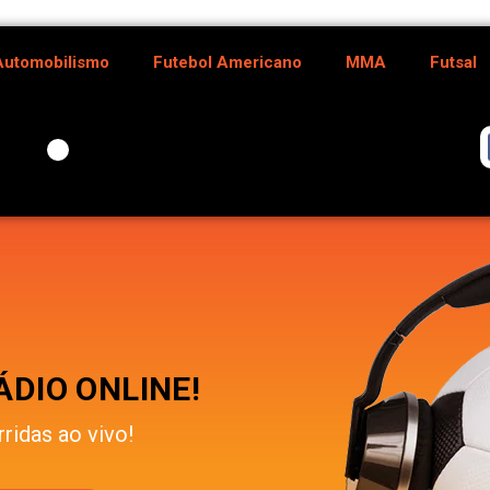
Automobilismo
Futebol Americano
MMA
Futsal
DIO ONLINE!
rridas ao vivo!