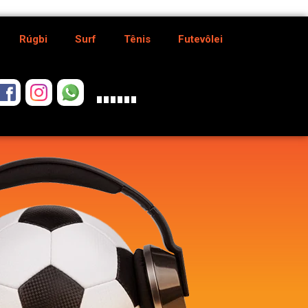
Rúgbi
Surf
Tênis
Futevôlei