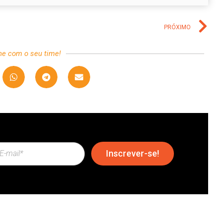
PRÓXIMO
he com o seu time!
Inscrever-se!