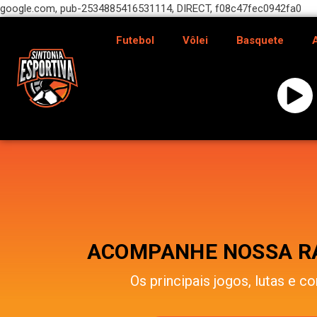
google.com, pub-2534885416531114, DIRECT, f08c47fec0942fa0
Futebol
Vôlei
Basquete
ACOMPANHE NOSSA RÁ
Os principais jogos, lutas e co