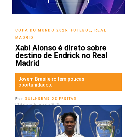
COPA DO MUNDO 2026
,
FUTEBOL
,
REAL
MADRID
Xabi Alonso é direto sobre
destino de Endrick no Real
Madrid
Jovem Brasileiro tem poucas
oportunidades.
Por
GUILHERME DE FREITAS
|
19 de outubro de 2025