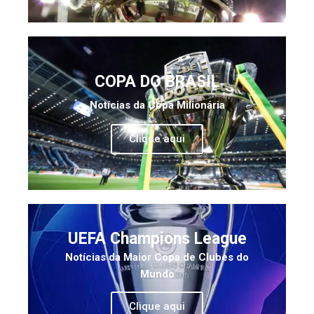
COPA DO BRASIL
Notícias da Copa Milionária
Clique aqui
UEFA Champions League
Notícias da Maior Copa de Clubes do
Mundo
Clique aqui