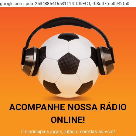
google.com, pub-2534885416531114, DIRECT, f08c47fec0942fa0
ACOMPANHE NOSSA RÁDIO
ONLINE!
Os principais jogos, lutas e corridas ao vivo!