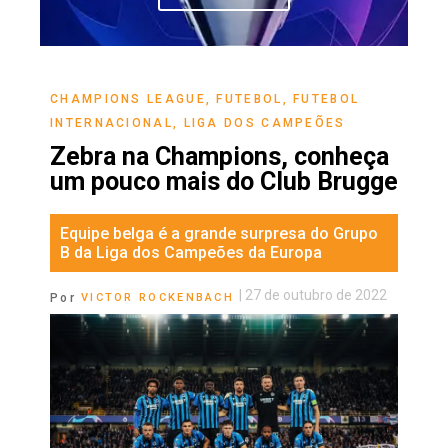
CHAMPIONS LEAGUE
,
FUTEBOL
,
FUTEBOL
INTERNACIONAL
,
LIGA DOS CAMPEÕES
Zebra na Champions, conheça
um pouco mais do Club Brugge
Equipe belga é a grande surpresa do Grupo
B da Liga dos Campeões da Europa
|
27 de outubro de 2022
Por
VICTOR ROCKENBACH