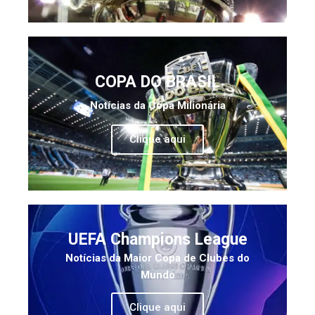
COPA DO BRASIL
Notícias da Copa Milionária
Clique aqui
UEFA Champions League
Notícias da Maior Copa de Clubes do
Mundo
Clique aqui