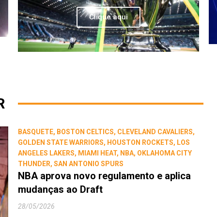
Clique aqui
R
BASQUETE
,
BOSTON CELTICS
,
CLEVELAND CAVALIERS
,
GOLDEN STATE WARRIORS
,
HOUSTON ROCKETS
,
LOS
ANGELES LAKERS
,
MIAMI HEAT
,
NBA
,
OKLAHOMA CITY
THUNDER
,
SAN ANTONIO SPURS
NBA aprova novo regulamento e aplica
mudanças ao Draft
28/05/2026