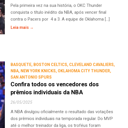
Pela primeira vez na sua história, o OKC Thunder
conquista o título inédito da NBA, após vencer final
contra o Pacers por 4 a 3. A equipe de Oklahoma [...]
Leia mais →
BASQUETE
,
BOSTON CELTICS
,
CLEVELAND CAVALIERS
,
NBA
,
NEW YORK KNICKS
,
OKLAHOMA CITY THUNDER
,
SAN ANTONIO SPURS
Confira todos os vencedores dos
prêmios individuais da NBA
26/05/2025
A NBA divulgou oficialmente o resultado das votações
dos prêmios individuais na temporada regular. Do MVP
até o melhor treinador da liga, os troféus foram