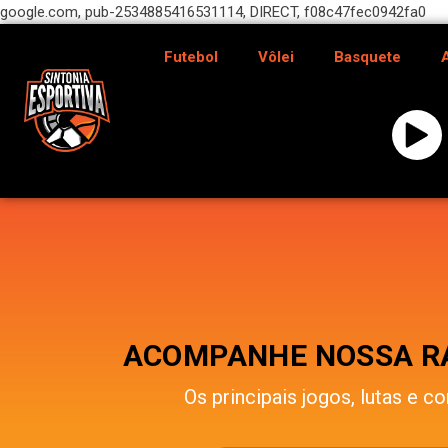
google.com, pub-2534885416531114, DIRECT, f08c47fec0942fa0
Futebol
Vôlei
Basquete
ACOMPANHE NOSSA RÁ
Os principais jogos, lutas e co