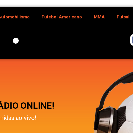
Automobilismo
Futebol Americano
MMA
Futsal
DIO ONLINE!
rridas ao vivo!