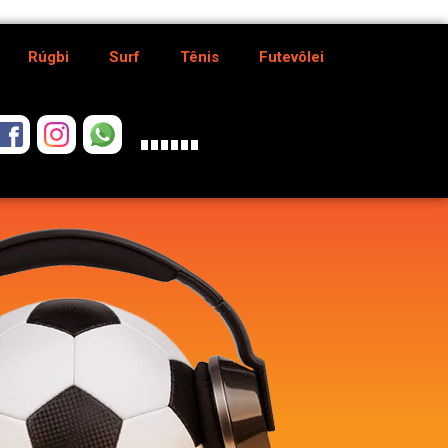
Rúgbi
Surf
Tênis
Futevôlei