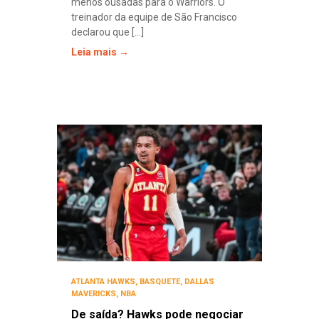
menos ousadas para o Warriors. O
treinador da equipe de São Francisco
declarou que [...]
Leia mais →
ATLANTA HAWKS
,
BASQUETE
,
DALLAS
MAVERICKS
,
NBA
De saída? Hawks pode negociar