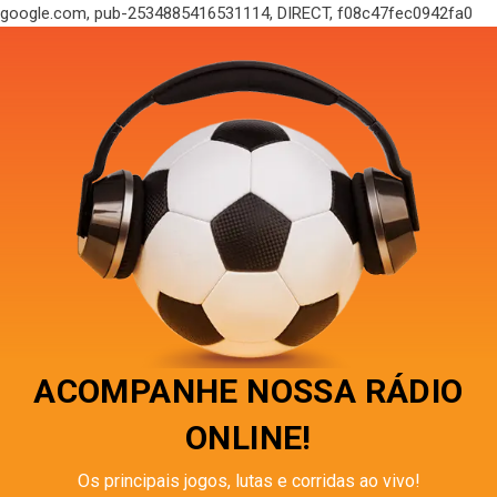
google.com, pub-2534885416531114, DIRECT, f08c47fec0942fa0
ACOMPANHE NOSSA RÁDIO
ONLINE!
Os principais jogos, lutas e corridas ao vivo!