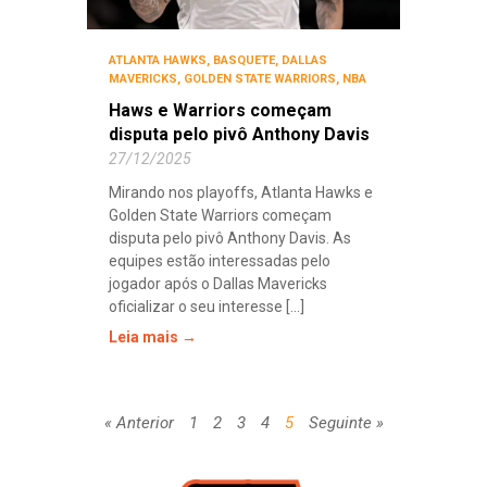
ATLANTA HAWKS
,
BASQUETE
,
DALLAS
MAVERICKS
,
GOLDEN STATE WARRIORS
,
NBA
Haws e Warriors começam
disputa pelo pivô Anthony Davis
27/12/2025
Mirando nos playoffs, Atlanta Hawks e
Golden State Warriors começam
disputa pelo pivô Anthony Davis. As
equipes estão interessadas pelo
jogador após o Dallas Mavericks
oficializar o seu interesse [...]
Leia mais →
« Anterior
1
2
3
4
5
Seguinte »