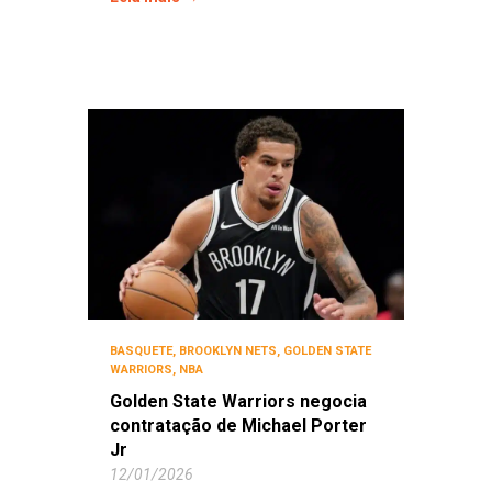
BASQUETE
,
BROOKLYN NETS
,
GOLDEN STATE
WARRIORS
,
NBA
Golden State Warriors negocia
contratação de Michael Porter
Jr
12/01/2026