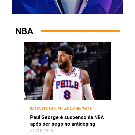
NBA
BASQUETE
,
NBA
,
PHILADELPHIA 76ERS
Paul George é suspenso da NBA
após ser pego no antidoping
31/01/2026