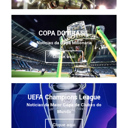
COPA DO BRASIL
Notícias da Copa Milionária
Clique aqui
UEFA Champions League
Notícias da Maior Copa de Clubes do
Mundo
Clique aqui